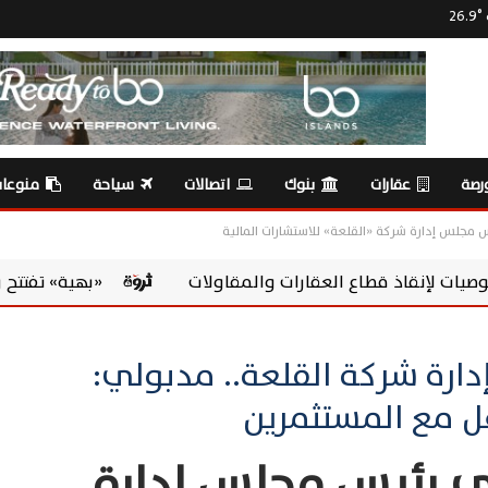
26.9
°
رصة
عقارات
بنوك
اتصالات
سياحة
منوعا
 مجلس إدارة شركة «القلعة» للاستشارات المالية
«بهية» تفتتح وحدة الكشف المبكر والع
دارة شركة القلعة.. مدبولي:
ل مع المستثمرين
قي رئيس مجلس إدارة