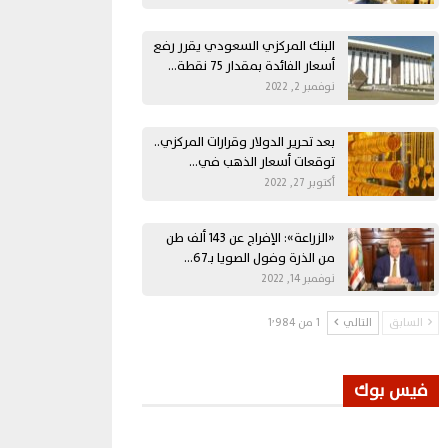
البنك المركزي السعودي يقرر رفع
أسعار الفائدة بمقدار 75 نقطة…
نوفمبر 2, 2022
بعد تحرير الدولار وقرارات المركزي..
توقعات أسعار الذهب في…
أكتوبر 27, 2022
«الزراعة»: الإفراج عن 143 ألف طن
من الذرة وفول الصويا بـ67…
نوفمبر 14, 2022
السابق
التالي
1 من 1٬984
فيس بوك