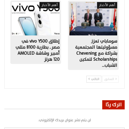
أهم الأخبار
أهم الأخبار
سوماباي تعزز
إطلاق vivo Y500 في
مسؤوليتها المجتمعية
مصر.. بطارية 8100 مللي
بشراكة مع Chevening
أمبير وشاشة AMOLED
Scholarships لتمكين
120 هرتز
الشباب…
السابق
التالي
اترك ردًا
لن يتم نشر عنوان بريدك الإلكتروني.