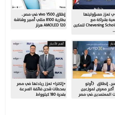
ي تعزز مسؤوليتها
إطلاق vivo Y500 في مصر..
عية بشراكة مع
بطارية 8100 مللي أمبير وشاشة
Chevening Scholarships لتمكين
AMOLED 120 هرتز
…
بار
أهم الأخبار
مبر.. إنطلاق 《أوتو
«إلكترا» تعزز ريادتها في مصر
كبر معرض لموزعين
بمحطات شحن فائقة السرعة
ات المعتمدين في مصر
بقدرة 180 كيلوواط