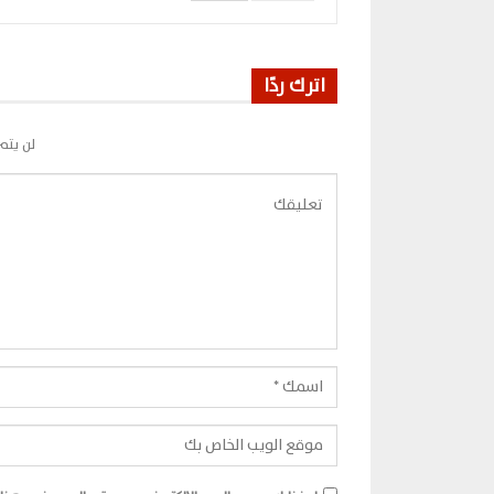
اترك ردًا
لن يتم