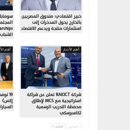
خبير اقتصادي: صندوق المصريين
سومابا
بالخارج يحول المدخرات إلى
المجتم
استثمارات منتجة ويدعم الاقتصاد
الشباب
أهم الأخبار
أهم الأخ
شركة RAKICT تعلن عن شراكة
19 نوف
استراتيجية مع MCS لإطلاق
إكس》 أ
محفظة التدريب الرسمية
السيار
لكاسبرسكي
السابق
التالي