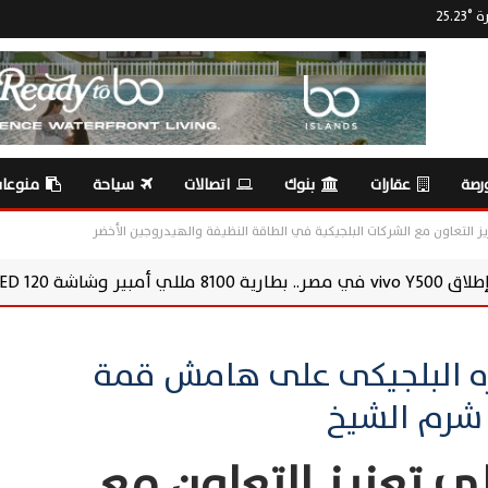
رة
°
25.23
رصة
عقارات
بنوك
اتصالات
سياحة
منوعا
 التعاون مع الشركات البلجيكية في الطاقة النظيفة والهيدروجين الأخضر
ره البلجيكى على هامش قمة
 تعزيز التعاون مع