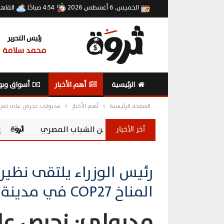
الخميس, 6 أغسطس 2026
4:54 صباحًا
القاه
رئيس التحرير
محمد سلامة
الرئيسية
أهم الأخبار
أسواق وبو
الصفحة الرئيسية
أهم الأخبار
مدبولى: نحرص على تعزيز
آخر الأخبار
إطلاق vivo Y500 في مصر.. بطارية 8100 مللي أمبير وشاشة AMOLED 120 هرتز
رئيس الوزراء يلتقى نظي
المناخ COP27 في مدينة شرم الشيخ
مدبولى: نحرص على