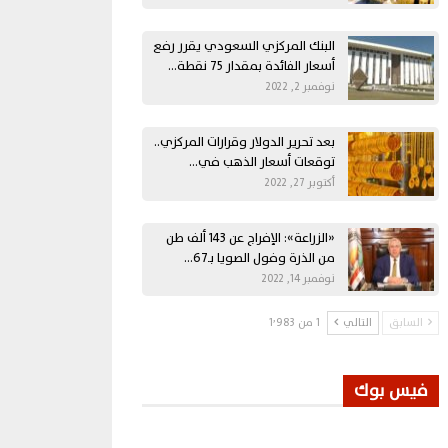
البنك المركزي السعودي يقرر رفع
أسعار الفائدة بمقدار 75 نقطة…
نوفمبر 2, 2022
بعد تحرير الدولار وقرارات المركزي..
توقعات أسعار الذهب في…
أكتوبر 27, 2022
«الزراعة»: الإفراج عن 143 ألف طن
من الذرة وفول الصويا بـ67…
نوفمبر 14, 2022
السابق
التالي
1 من 1٬983
فيس بوك