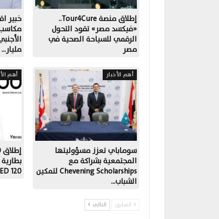
إطلاق منصة Tour4Cure..
خبير اق
«فيكسد مصر» تقود التحول
مكاسب ا
الرقمي للسياحة الصحية في
مصر
مليار…
أهم الأخبار
أهم الأخ
سوماباي تعزز مسؤوليتها
المجتمعية بشراكة مع
Chevening Scholarships لتمكين
OLED 120
الشباب…
السابق
التالي