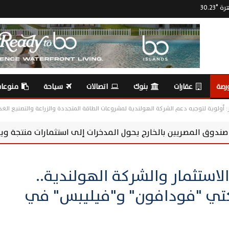
هرة
°
30.23
رصة
عقارات
بنوك
اتصالات
سياحة
منوعا
: أولوية لتوجيه دعم الشركة الهولندية لمشروعات الطاقة المتجددة والزراعة والتصنيع الغ
حول المدخرات إلى استثمارات منتجة ويدعم الاقتصاد
سوما
استثمار والشركة الهولندية..
ي "فودافون" و"فيليبس" في