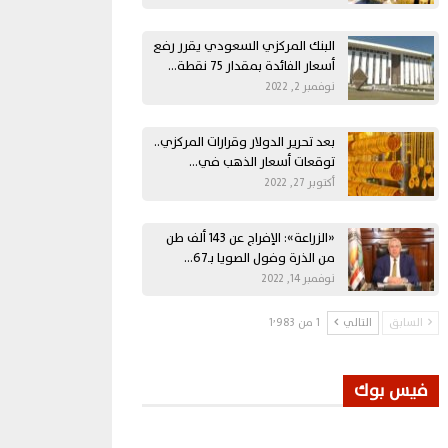
البنك المركزي السعودي يقرر رفع
أسعار الفائدة بمقدار 75 نقطة…
نوفمبر 2, 2022
بعد تحرير الدولار وقرارات المركزي..
توقعات أسعار الذهب في…
أكتوبر 27, 2022
«الزراعة»: الإفراج عن 143 ألف طن
من الذرة وفول الصويا بـ67…
نوفمبر 14, 2022
السابق
التالي
1 من 1٬983
فيس بوك