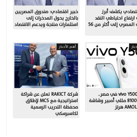
تصادي يكشف أبرز
خبير اقتصادي: صندوق المصريين
رتفاع احتياطي النقد
بالخارج يحول المدخرات إلى
الأجنبي المصري إلى أكثر من 56
استثمارات منتجة ويدعم الاقتصاد
بار
أهم الأخبار
إطلاق vivo Y500 في مصر..
شركة RAKICT تعلن عن شراكة
بطارية 8100 مللي أمبير وشاشة
استراتيجية مع MCS لإطلاق
AM هرتز
محفظة التدريب الرسمية
لكاسبرسكي