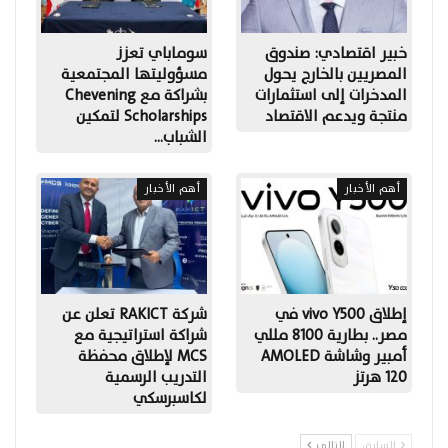
خبير اقتصادي: صندوق
سوماباي تعزز
المصريين بالخارج يحول
مسؤوليتها المجتمعية
المدخرات إلى استثمارات
بشراكة مع Chevening
منتجة ويدعم الاقتصاد
Scholarships لتمكين
الشباب…
أهم الأخبار
أهم الأخبار
إطلاق vivo Y500 في
شركة RAKICT تعلن عن
مصر.. بطارية 8100 مللي
شراكة استراتيجية مع
أمبير وشاشة AMOLED
MCS لإطلاق محفظة
120 هرتز
التدريب الرسمية
لكاسبرسكي
السابق
التالي