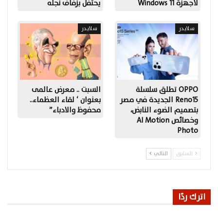
لأجهزة Windows 11
يحتفل بزفاف نجله
سلايدر
سلايدر
OPPO تطلق سلسلة
السبت .. معرض عالمى
Reno15 الجديدة في مصر
بعنوان ‘ لقاء العظماء..
بتصميم الضوء النابض،
محفوظ والادباء”
وخصائص AI Motion
Photo
السابق
التالي
اترك ردًا