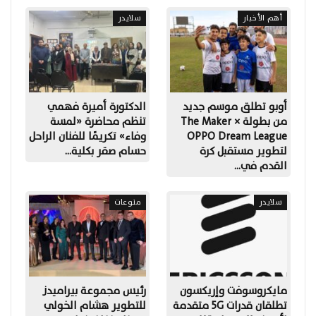
أهم الأخبار
سلايدر
أوبو تطلق موسم جديد
الدكتورة أميرة فهمي
من بطولة The Maker ×
تنظم محاضرة «لمسة
OPPO Dream League
وفاء» تكريمًا للفنان الراحل
لتطوير مستقبل كرة
حسام صقر بكلية…
القدم في…
سلايدر
منوعات
مايكروسوفت وإريكسون
رئيس مجموعة بيراميدز
تطلقان قدرات 5G متقدمة
للتطوير هشام الخولي