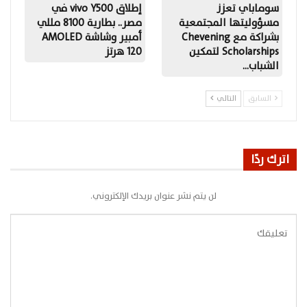
سوماباي تعزز
إطلاق vivo Y500 في
مسؤوليتها المجتمعية
مصر.. بطارية 8100 مللي
بشراكة مع Chevening
أمبير وشاشة AMOLED
Scholarships لتمكين
120 هرتز
الشباب…
السابق
التالي
اترك ردًا
لن يتم نشر عنوان بريدك الإلكتروني.