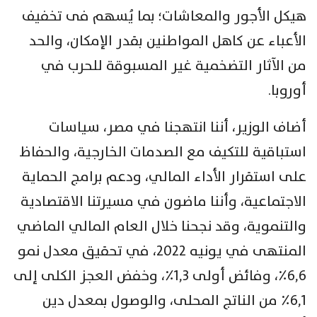
هيكل الأجور والمعاشات؛ بما يُسهم فى تخفيف
الأعباء عن كاهل المواطنين بقدر الإمكان، والحد
من الآثار التضخمية غير المسبوقة للحرب في
أوروبا.
أضاف الوزير، أننا انتهجنا في مصر، سياسات
استباقية للتكيف مع الصدمات الخارجية، والحفاظ
على استقرار الأداء المالي، ودعم برامج الحماية
الاجتماعية، وأننا ماضون في مسيرتنا الاقتصادية
والتنموية، وقد نجحنا خلال العام المالي الماضي
المنتهى في يونيه ٢٠٢٢، في تحقيق معدل نمو
٦,٦٪، وفائض أولى ١,٣٪، وخفض العجز الكلى إلى
٦,١٪ من الناتج المحلى، والوصول بمعدل دين