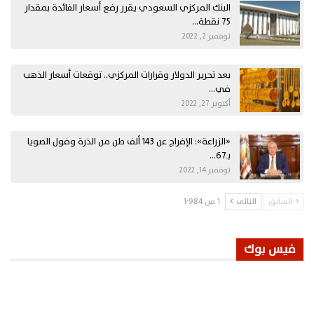
البنك المركزي السعودي يقرر رفع أسعار الفائدة بمقدار
75 نقطة…
نوفمبر 2, 2022
بعد تحرير الدولار وقرارات المركزي.. توقعات أسعار الذهب
في…
أكتوبر 27, 2022
«الزراعة»: الإفراج عن 143 ألف طن من الذرة وفول الصويا
بـ67…
نوفمبر 14, 2022
السابق
التالي
1 من 1٬984
فيس بوك