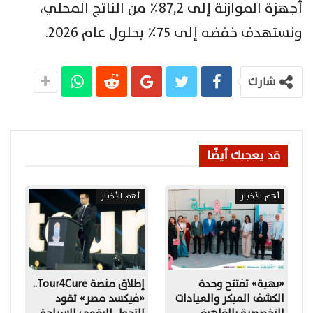
أجهزة الموازنة إلى ٨٧,٢٪ من الناتج المحلي،
ونستهدف خفضه إلى ٧٥٪ بحلول عام ٢٠٢٦.
شارك
قد يعجبك أيضًا
أهم الأخبار
أهم الأخبار
«بهية» تفتتح وحدة
إطلاق منصة Tour4Cure..
الكشف المبكر والعيادات
«فيكسد مصر» تقود