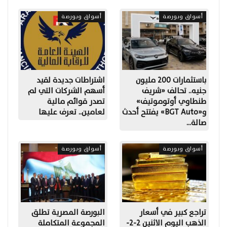
أسواق وبورصة
أسواق وبورصة
باستثمارات 200 مليون
اشتراطات جديدة لقيد
جنيه.. تحالف «شريف
أسهم الشركات التي لم
طنطاوي أوتوموتيف»
تصدر قوائم مالية
و«BGT Auto» يفتتح أحدث
لعامين.. تعرف عليها
صالة…
أسواق وبورصة
أسواق وبورصة
تراجع كبير في أسعار
البورصة المصرية تطلق
الذهب اليوم الاثنين 2-2-
المجموعة المتكاملة