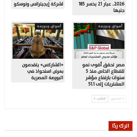
2026.. عيار 21 يخسر 185
لشركة إيجيترانس ونوسكو
جنيها
أسواق وبورصة
أسواق وبورصة
مصر تحقق أقوى نمو
«الشاركس» يتقدمون
للقطاع الخاص منذ 5
بعرض استحواذ في
سنوات بارتفاع مؤشر
البورصة المصرية
المشتريات إلى 51.1
السابق
التالي
اترك ردًا